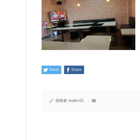
Tweet
Share
投稿者:
touko-01