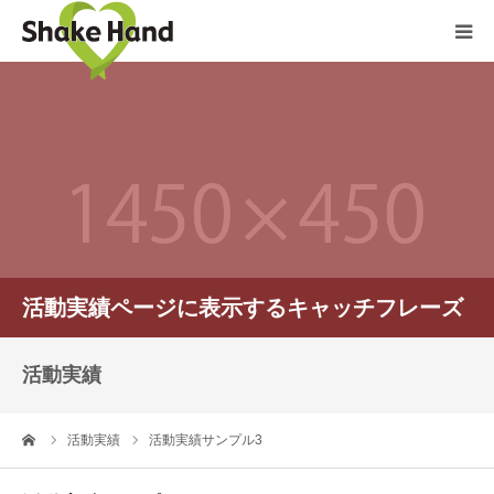
HOME
店舗紹介
予約
クーポン
活動実績ページに表示するキャッチフレーズ
会社案内
活動実績
お問い合わせ
ーム
活動実績
活動実績サンプル3